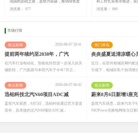
强国的必由之路，是助力双碳，推动绿色发
和工作扎实有序推进，实
展的战略举措。上汽大通MAXUS响应国家
发展新能源汽车，不仅能
浏览量：
877
浏览量：
860
号召，于新能源领域持续发...
口的依赖，更是为了保...
市场行情
2026-08-07 20:41
焦点新闻
热门资讯
提前两年续约至2038年，广汽
炎炎盛夏送清凉暖心
在汽车行业电动化、智能化转型进一步深入的关
近日，在苏州相城区网约配
键阶段，广汽集团与本田汽车于今年7月正...
引领下，相城区私个协渭塘分会
2026-08-07 06:42
焦点新闻
焦点新闻
迅铂科技北汽N60项目ADC减
蔚来8月6日新增3座
盖世汽车获悉，8月5日，迅铂科技通过官方渠道
盖世汽车获悉，蔚来汽车于8
宣布，其承接的北汽N60项目ADC减...
NIOPower充换电网络当日新增